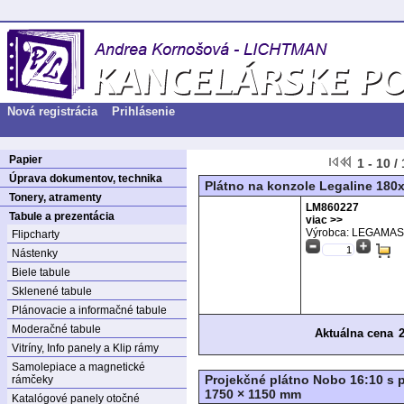
Nová registrácia
Prihlásenie
Papier
1 - 10 /
Úprava dokumentov, technika
Plátno na konzole Legaline 180
Tonery, atramenty
LM860227
Tabule a prezentácia
viac >>
Výrobca: LEGAMA
Flipcharty
Nástenky
Biele tabule
Sklenené tabule
Plánovacie a informačné tabule
Moderačné tabule
Aktuálna cena
Vitríny, Info panely a Klip rámy
Samolepiace a magnetické
Projekčné plátno Nobo 16:10 s
rámčeky
1750 × 1150 mm
Katalógové panely otočné