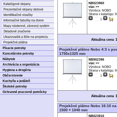
NB023960
Katalógové stojany
viac >>
Prezentačné stojany stolové
Výrobca: NOBO
Strana v katalógu:
9
Identifikačné visačky
Informačné tabuľky na dvere
Mapy nástenné, závesný systém
Skladové značenie
Ukazovadlá a fólie na projekciu
Aktuálna cena
Projekčné plátna
Písacie potreby
Projekčné plátno Nobo 4:3 s p
1750x1325 mm
Kancelárske potreby
Nábytok
NB902396
viac >>
Archivácia a organizácia
Výrobca: NOBO
Hygiena a drogéria
Strana v katalógu:
9
Občerstvenie
Kuchyňa a jedáleň
Školské potreby
Ochranné pracovné pomôcky
Aktuálna cena
Projekčné plátno Nobo 16:10 na
1500 × 1040 mm
NB023910