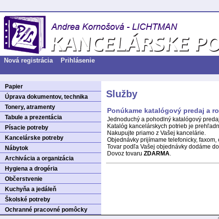
Nová registrácia
Prihlásenie
Papier
Služby
Úprava dokumentov, technika
Tonery, atramenty
Ponúkame katalógový predaj a ro
Tabule a prezentácia
Jednoduchý a pohodlný katalógový predaj
Katalóg kancelárskych potrieb je prehľadn
Písacie potreby
Nakupujte priamo z Vašej kancelárie.
Kancelárske potreby
Objednávky prijímame telefonicky, faxom,
Tovar podľa Vašej objednávky dodáme do 
Nábytok
Dovoz tovaru
ZDARMA
.
Archivácia a organizácia
Hygiena a drogéria
Občerstvenie
Kuchyňa a jedáleň
Školské potreby
Ochranné pracovné pomôcky