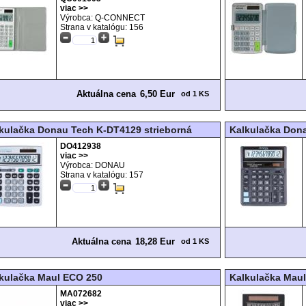
viac >>
Výrobca: Q-CONNECT
Strana v katalógu:
156
Aktuálna cena
6,50 Eur
od 1 KS
kulačka Donau Tech K-DT4129 strieborná
Kalkulačka Don
DO412938
viac >>
Výrobca: DONAU
Strana v katalógu:
157
Aktuálna cena
18,28 Eur
od 1 KS
kulačka Maul ECO 250
Kalkulačka Mau
MA072682
viac >>