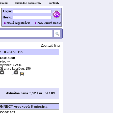
atalóg
obchodné podmienky
kontakty
Login:
Heslo:
Nová registrácia
Zabudnuté heslo
Zobraziť filter
io HL-815L BK
CS815000
viac >>
Výrobca: CASIO
Strana v katalógu:
156
Aktuálna cena
5,52 Eur
od 1 KS
ONNECT vrecková 8 miestna
QC001602