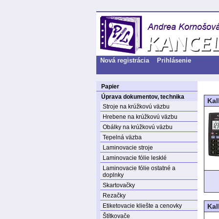
Nová registrácia
Prihlásenie
Papier
Úprava dokumentov, technika
Kal
Stroje na krúžkovú väzbu
Hrebene na krúžkovú väzbu
Obálky na krúžkovú väzbu
Tepelná väzba
Laminovacie stroje
Laminovacie fólie lesklé
Laminovacie fólie ostatné a
doplnky
Skartovačky
Rezačky
Etiketovacie kliešte a cenovky
Kal
Štítkovače