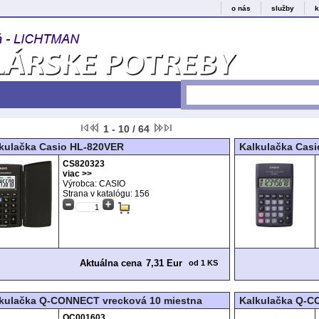
o nás
služby
k
1 - 10 / 64
kulačka Casio HL-820VER
Kalkulačka Cas
CS820323
viac >>
Výrobca: CASIO
Strana v katalógu:
156
Aktuálna cena
7,31 Eur
od 1 KS
kulačka Q-CONNECT vrecková 10 miestna
Kalkulačka Q-C
QC001603