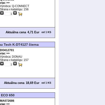
viac >>
Výrobca: Q-CONNECT
Strana v katalógu:
156
Aktuálna cena
4,71 Eur
od 1 KS
au Tech K-DT4127 čierna
DO412701
viac >>
Výrobca: DONAU
Strana v katalógu:
157
Aktuálna cena
18,69 Eur
od 1 KS
l ECO 650
MA072686
viac >>