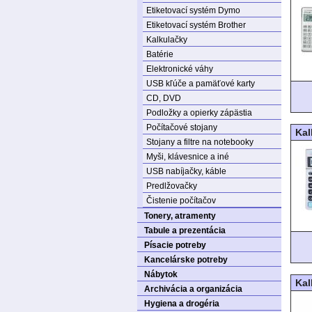
Etiketovací systém Dymo
Etiketovací systém Brother
Kalkulačky
Batérie
Elektronické váhy
USB kľúče a pamäťové karty
CD, DVD
Podložky a opierky zápästia
Počítačové stojany
Kal
Stojany a filtre na notebooky
Myši, klávesnice a iné
USB nabíjačky, káble
Predlžovačky
Čistenie počítačov
Tonery, atramenty
Tabule a prezentácia
Písacie potreby
Kancelárske potreby
Nábytok
Kal
Archivácia a organizácia
Hygiena a drogéria