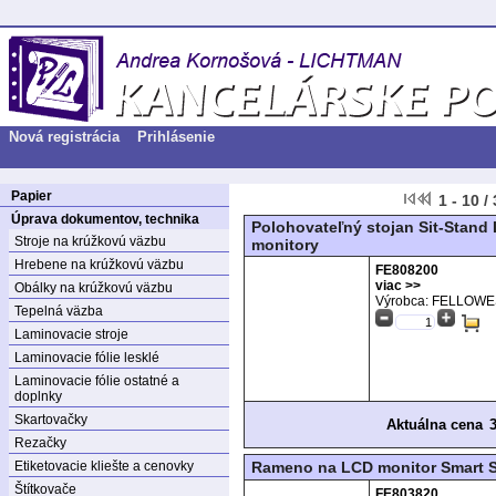
Nová registrácia
Prihlásenie
Papier
1 - 10 /
Úprava dokumentov, technika
Polohovateľný stojan Sit-Stand 
Stroje na krúžkovú väzbu
monitory
Hrebene na krúžkovú väzbu
FE808200
viac >>
Obálky na krúžkovú väzbu
Výrobca: FELLOW
Tepelná väzba
Laminovacie stroje
Laminovacie fólie lesklé
Laminovacie fólie ostatné a
doplnky
Skartovačky
Aktuálna cena
Rezačky
Etiketovacie kliešte a cenovky
Rameno na LCD monitor Smart S
Štítkovače
FE803820