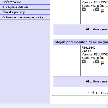
Občerstvenie
Výrobca: FELLOW
Strana v katalógu:
1
Kuchyňa a jedáleň
Školské potreby
Ochranné pracovné pomôcky
Aktuálna cena
Stojan pod monitor Premium gra
FE916940
viac >>
Výrobca: FELLOW
Strana v katalógu:
1
Aktuálna cena
1 - 10 /