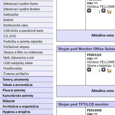
viac >>
Etiketovací systém Dymo
Výrobca: FELLOW
Etiketovací systém Brother
Kalkulačky
Batérie
Elektronické váhy
USB kľúče a pamäťové karty
Aktuálna cena
CD, DVD
Podložky a opierky zápästia
Počítačové stojany
Stojan pod Monitor Office Suite
Stojany a filtre na notebooky
FE803110
Myši, klávesnice a iné
viac >>
Výrobca: FELLOW
USB nabíjačky, káble
Strana v katalógu:
1
Predlžovačky
Čistenie počítačov
Tonery, atramenty
Tabule a prezentácia
Písacie potreby
Aktuálna cena
Kancelárske potreby
Nábytok
Stojan pod TFT/LCD monitor
Archivácia a organizácia
FE914500
Hygiena a drogéria
viac >>