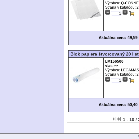
Výrobca: Q-CONN
Strana v katalógu:
2
Aktuálna cena
49,59
Blok papiera štvorcovaný 20 list
LM156500
viac >>
Výrobca: LEGAMA
Strana v katalógu:
2
Aktuálna cena
50,40
1 - 10 /