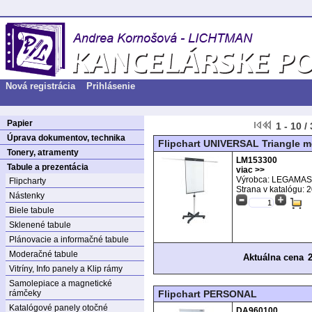
Nová registrácia
Prihlásenie
Papier
1 - 10 /
Úprava dokumentov, technika
Flipchart UNIVERSAL Triangle m
Tonery, atramenty
LM153300
Tabule a prezentácia
viac >>
Výrobca: LEGAMA
Flipcharty
Strana v katalógu:
2
Nástenky
Biele tabule
Sklenené tabule
Plánovacie a informačné tabule
Moderačné tabule
Aktuálna cena
Vitríny, Info panely a Klip rámy
Samolepiace a magnetické
rámčeky
Flipchart PERSONAL
Katalógové panely otočné
DA960100