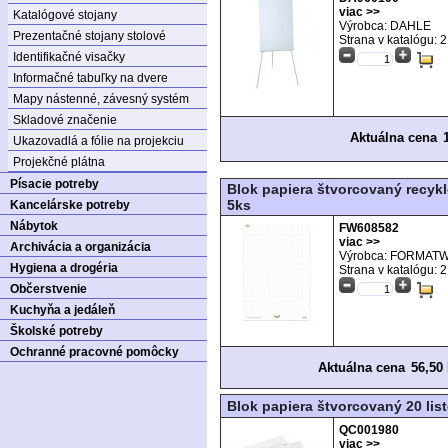
viac >>
Katalógové stojany
Výrobca: DAHLE
Prezentačné stojany stolové
Strana v katalógu:
2
Identifikačné visačky
Informačné tabuľky na dvere
Mapy nástenné, závesný systém
Skladové značenie
Aktuálna cena
Ukazovadlá a fólie na projekciu
Projekčné plátna
Písacie potreby
Blok papiera štvorcovaný recykl
5ks
Kancelárske potreby
Nábytok
FW608582
viac >>
Archivácia a organizácia
Výrobca: FORMAT
Hygiena a drogéria
Strana v katalógu:
2
Občerstvenie
Kuchyňa a jedáleň
Školské potreby
Ochranné pracovné pomôcky
Aktuálna cena
56,50
Blok papiera štvorcovaný 20 list
QC001980
viac >>