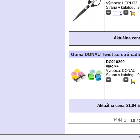
Výrobca: HERLITZ
Strana v katalógu:
9
Aktuálna cen
Guma DONAU Twist so strúhadlo
DO210299
viac >>
Výrobca: DONAU
Strana v katalógu:
9
Aktuálna cena
21,94 
1 - 10 /