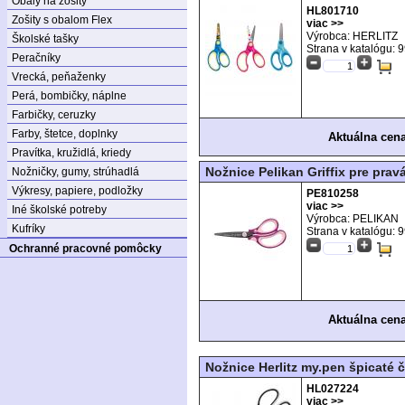
Obaly na zošity
HL801710
Zošity s obalom Flex
viac >>
Výrobca: HERLITZ
Školské tašky
Strana v katalógu:
9
Peračníky
Vrecká, peňaženky
Perá, bombičky, náplne
Farbičky, ceruzky
Farby, štetce, doplnky
Aktuálna cen
Pravítka, kružidlá, kriedy
Nožnice Pelikan Griffix pre prav
Nožničky, gumy, strúhadlá
Výkresy, papiere, podložky
PE810258
viac >>
Iné školské potreby
Výrobca: PELIKAN
Kufríky
Strana v katalógu:
9
Ochranné pracovné pomôcky
Aktuálna cen
Nožnice Herlitz my.pen špicaté 
HL027224
viac >>