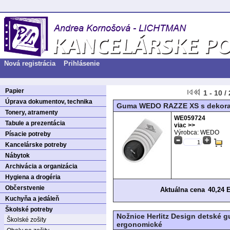
Nová registrácia
Prihlásenie
Papier
1 - 10 /
Úprava dokumentov, technika
Guma WEDO RAZZE XS s dekora
Tonery, atramenty
WE059724
Tabule a prezentácia
viac >>
Výrobca: WEDO
Písacie potreby
Kancelárske potreby
Nábytok
Archivácia a organizácia
Hygiena a drogéria
Občerstvenie
Aktuálna cena
40,24 
Kuchyňa a jedáleň
Školské potreby
Nožnice Herlitz Design detské g
Školské zošity
ergonomické